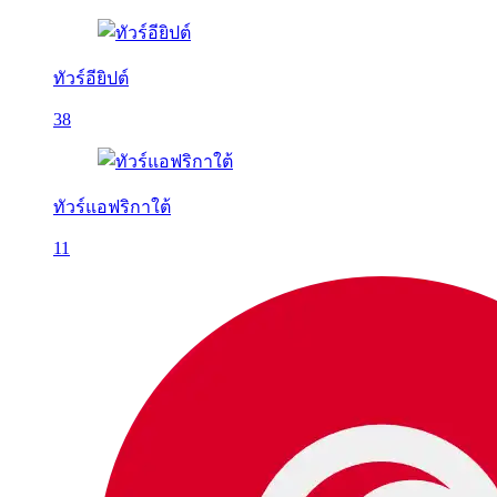
ทัวร์อียิปต์
38
ทัวร์แอฟริกาใต้
11