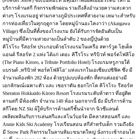
(Powder Snow) ซึ่งเป็นหิมะที่ มีคุณภาพยอดเยี่ยมระดับ โลก มี
บริการด้านสกี กิจกรรมพักผ่อน รวมถึงสิ่งอำนวยความสะดวก
ต่างๆ โรงแรมอยู่ ท่ามกลางภูมิประเทศที่สวยงาม เหมาะสำหรับ
การท่องเที่ยวในทุกฤดูกาล โดยหมู่บ้านอะไคงาว่า (Akaigawa
Village) ซึ่งเป็นที่ตั้งของโรงแรม ยังได้รับการจัดอันดับเป็น
หมู่บ้านที่มีความสวยงามเป็นลำดับ 2 ของญี่ปุ่นด้วย
คิโรโระ รีสอร์ท ประกอบด้วยโรงแรมในเครือ สตาร์วูด โฮเต็ล
แอนด์ รีสอร์ท 2 แห่ง ได้แก่ เดอะ คิโิรโระ ทริบิวท์ พอร์ตโฟลิโอ
(The Piano Kiroro, a Tribute Portfolio Hotel) โรงแรมหรูภายใต้
แบรนด์ ‚ทริบิวท์ พอร์ตโฟลิโอ‛ แห่งแรกในเอเชียแปซิฟิค ซึ่ง มี
จำนวนห้องพัก 282 ห้อง ด้วยรูปแบบห้องพัก ที่ตกแต่งอย่างมี
เอกลักษณ์เฉพาะตัว และ เชอราตัน ฮอกไกโด คิโรโระ รีสอร์ท
Sheraton Hokkaido Kiroro Resort โรงแรมระดับห้าดาว ที่อยู่ติด
ลานสกี มีห้องพัก จำนวน 140 ห้อง นอกจากนี้ ยัง มีบริการด้าน
สกีโดย NZ Ski ผ้ใูห้บริการด้านสกีชั้นนำจาก นิวซีแลนด์
เพลิดเพลินกับการเล่นสกีและสโนว์บอร์ด มีคลาสสอนสกี และ
Annie Kids Ski Academy โรงเรียนสอน สกีสำหรับเด็ก รวมถึงยัง
มี Snow Park กิจกรรมในลานหิมะขนาดใหญ่ นั่งกระเช้ากอนโด